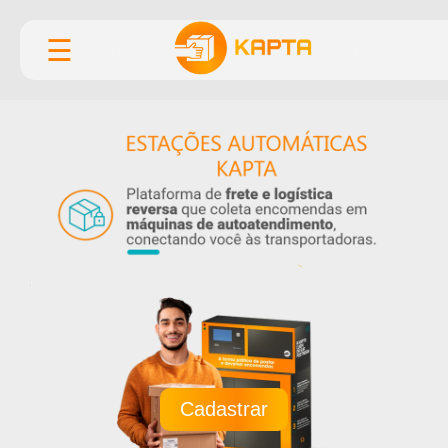
☰
Cadastrar