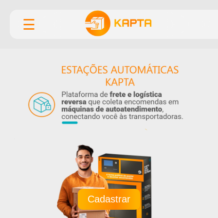
☰
Cadastrar