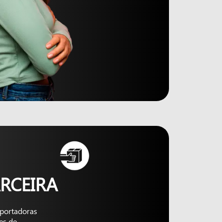
RCEIRA
nsportadoras
es de