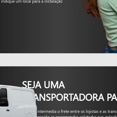
indique um local para a instalação
SEJA UMA
TRANSPORTADORA PA
A Kapta intermedia o frete entre os lojistas e as tra
que entregarão as encomendas coletadas nas estaçõ