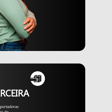
RCEIRA
nsportadoras
es de