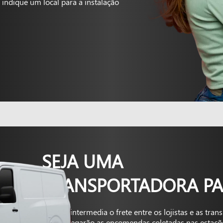
indique um local para a instalação
SEJA UMA
TRANSPORTADORA PA
A Kapta intermedia o frete entre os lojistas e as tra
que entregarão as encomendas coletadas nas estaçõ