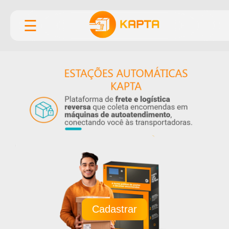
☰
Cadastrar