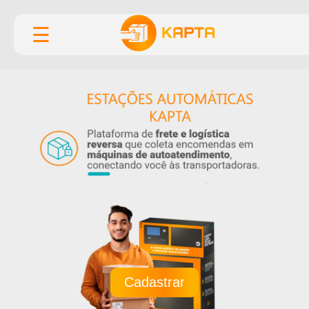
☰
Cadastrar