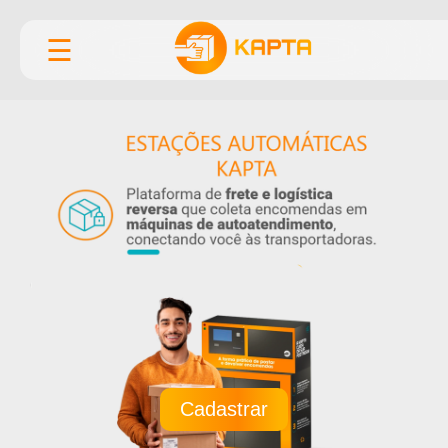
☰
Cadastrar