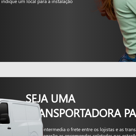
indique um local para a instalação
SEJA UMA
TRANSPORTADORA PA
A Kapta intermedia o frete entre os lojistas e as tra
que entregarão as encomendas coletadas nas estaçõ