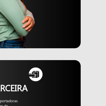
RCEIRA
nsportadoras
es de