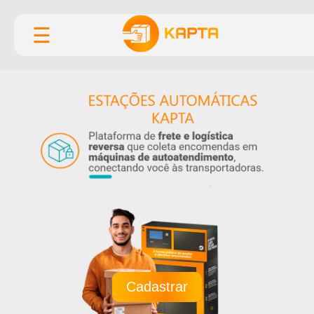
☰
Cadastrar