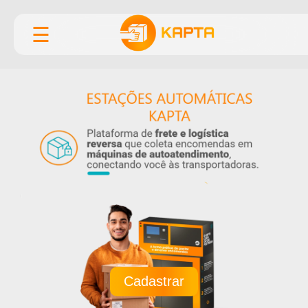
☰
Cadastrar