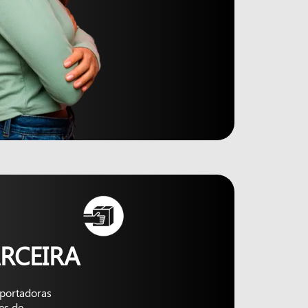
RCEIRA
nsportadoras
es de