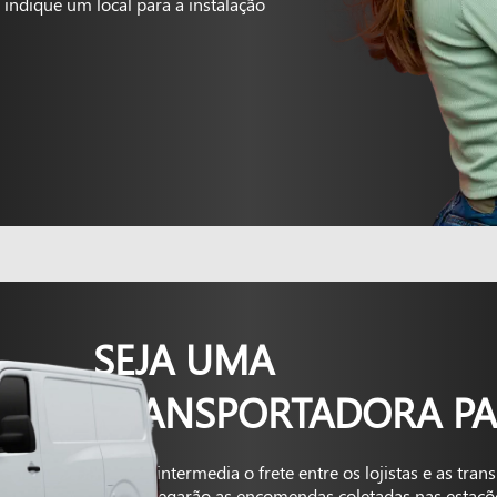
indique um local para a instalação
SEJA UMA
TRANSPORTADORA PA
A Kapta intermedia o frete entre os lojistas e as tra
que entregarão as encomendas coletadas nas estaçõ