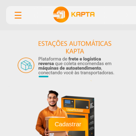
☰
Cadastrar