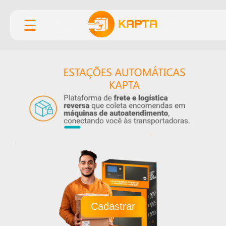
☰
Cadastrar