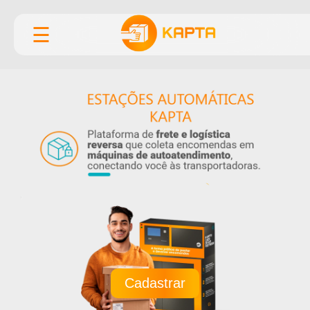
☰
Cadastrar