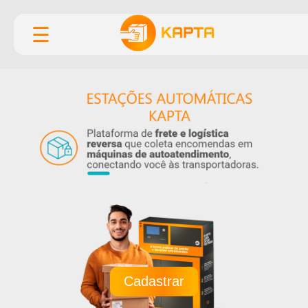
☰
Cadastrar