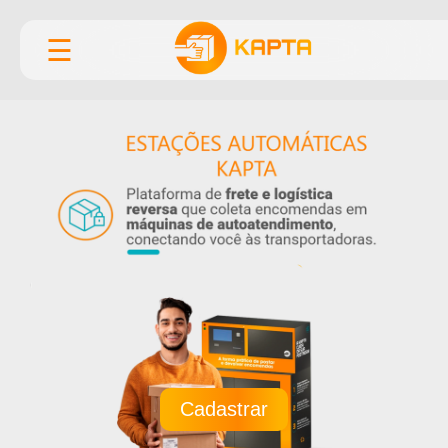
☰
Cadastrar