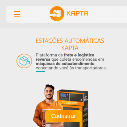
☰
Cadastrar