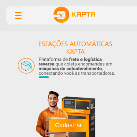
☰
Cadastrar