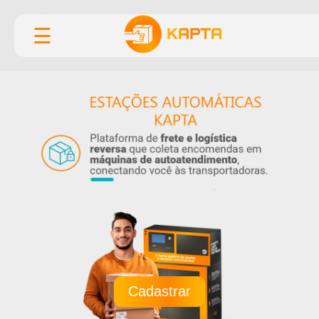
☰
Cadastrar