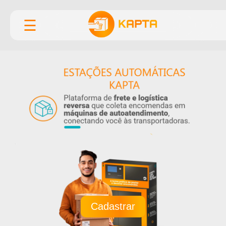
☰
Cadastrar