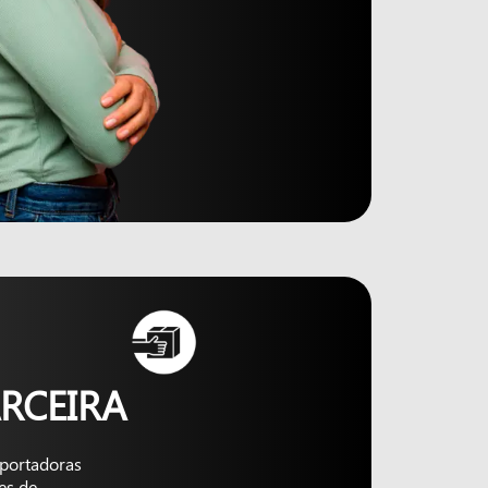
RCEIRA
nsportadoras
es de