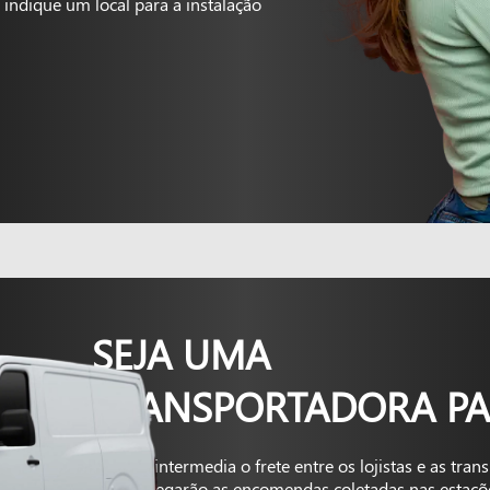
indique um local para a instalação
SEJA UMA
TRANSPORTADORA PA
A Kapta intermedia o frete entre os lojistas e as tra
que entregarão as encomendas coletadas nas estaçõ