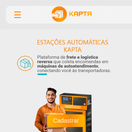
☰
Cadastrar