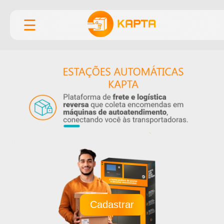
☰
Cadastrar