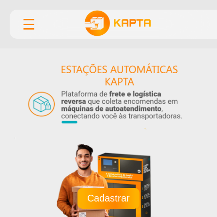
☰
Cadastrar