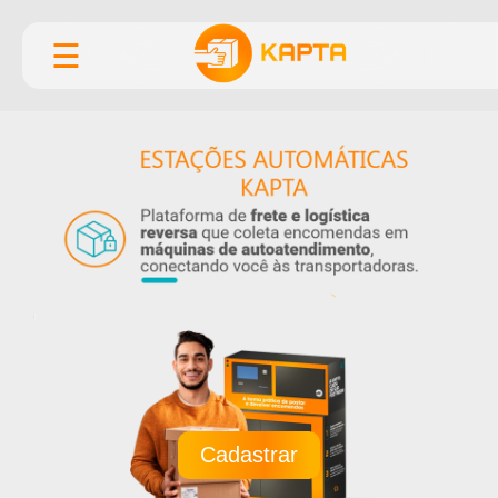
☰
Cadastrar