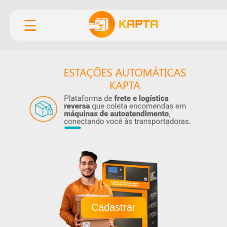
☰
Cadastrar