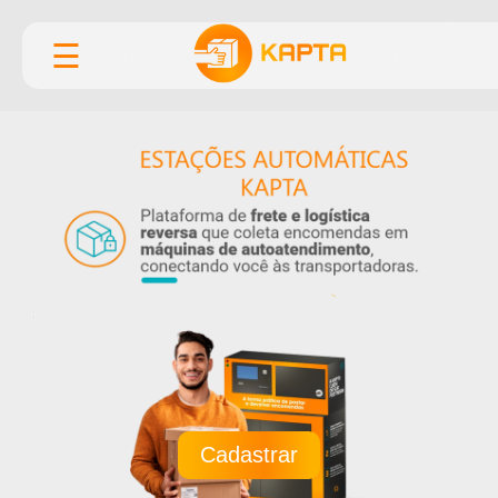
☰
Cadastrar