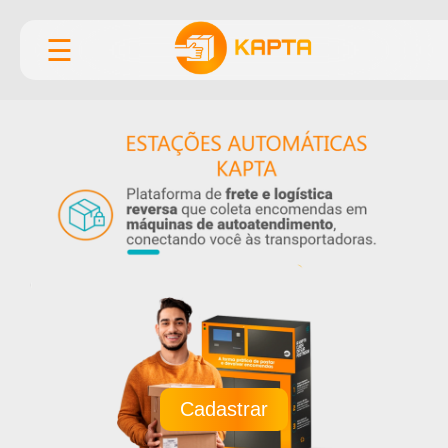
☰
Cadastrar