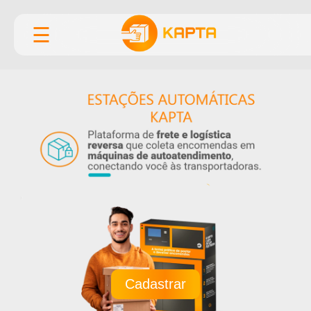
☰
Cadastrar