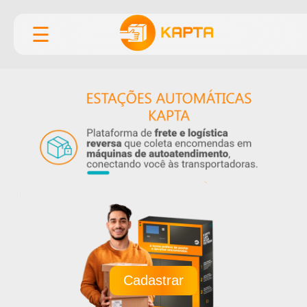
☰
Cadastrar