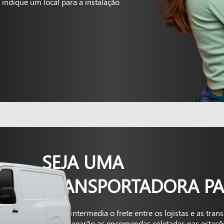
indique um local para a instalação
SEJA UMA
TRANSPORTADORA PA
A Kapta intermedia o frete entre os lojistas e as tra
que entregarão as encomendas coletadas nas estaçõ