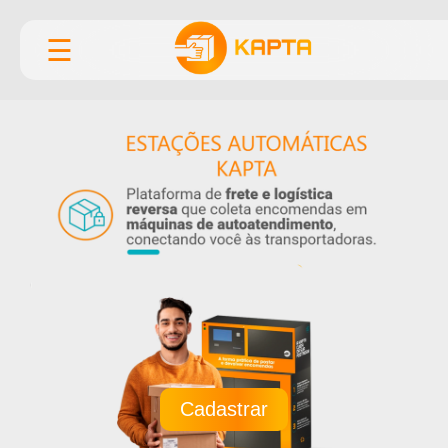
☰
Cadastrar