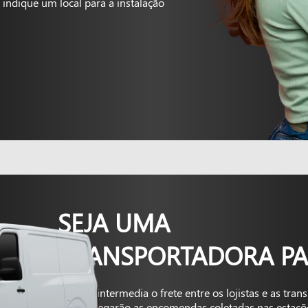
indique um local para a instalação
SEJA UMA
TRANSPORTADORA PA
A Kapta intermedia o frete entre os lojistas e as tra
que entregarão as encomendas coletadas nas estaçõ