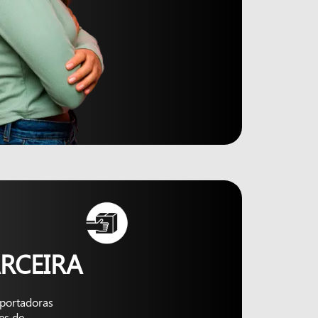
RCEIRA
nsportadoras
es de