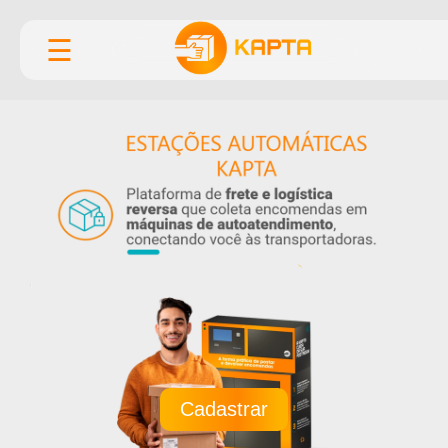
☰
Cadastrar