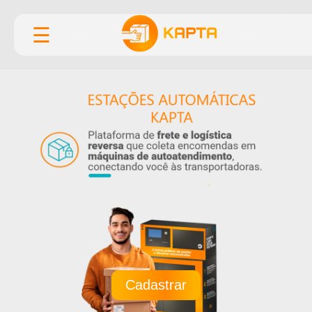
☰
Cadastrar