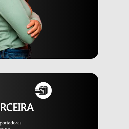
RCEIRA
nsportadoras
es de