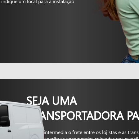
indique um local para a instalação
SEJA UMA
TRANSPORTADORA PA
A Kapta intermedia o frete entre os lojistas e as tra
que entregarão as encomendas coletadas nas estaçõ