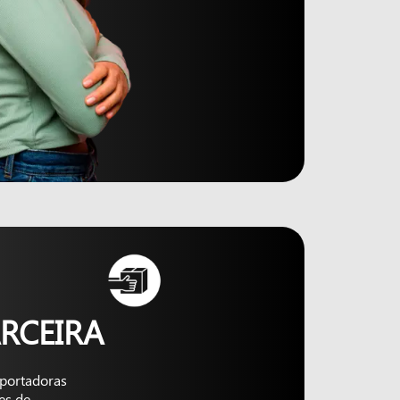
RCEIRA
nsportadoras
es de