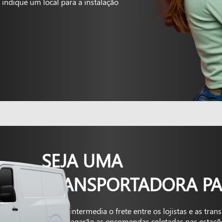
indique um local para a instalação
SEJA UMA
TRANSPORTADORA PA
A Kapta intermedia o frete entre os lojistas e as tra
que entregarão as encomendas coletadas nas estaçõ