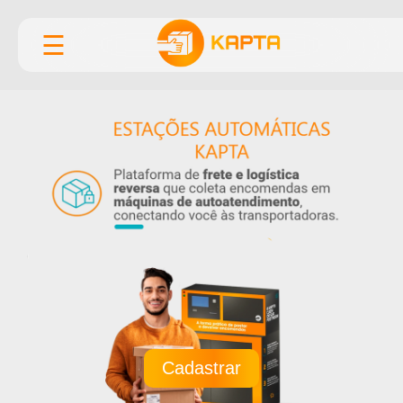
☰
Cadastrar