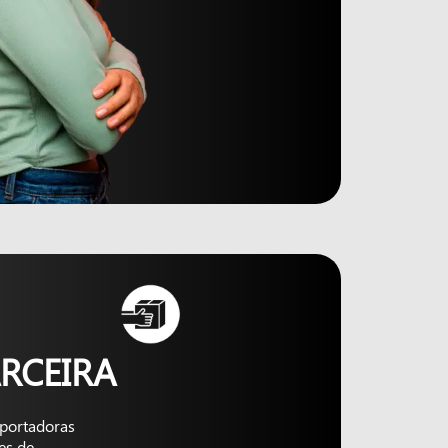
RCEIRA
nsportadoras
es de