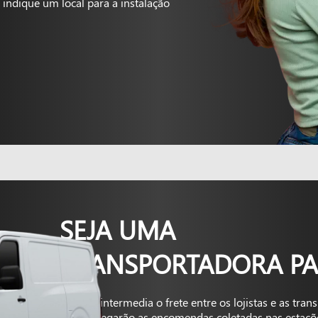
indique um local para a instalação
SEJA UMA
TRANSPORTADORA PA
A Kapta intermedia o frete entre os lojistas e as tra
que entregarão as encomendas coletadas nas estaçõ