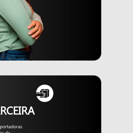
RCEIRA
nsportadoras
es de