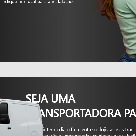
indique um local para a instalação
SEJA UMA
TRANSPORTADORA PA
A Kapta intermedia o frete entre os lojistas e as tra
que entregarão as encomendas coletadas nas estaçõ