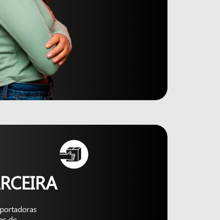
RCEIRA
nsportadoras
es de