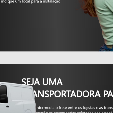
indique um local para a instalação
SEJA UMA
TRANSPORTADORA PA
A Kapta intermedia o frete entre os lojistas e as tra
que entregarão as encomendas coletadas nas estaçõ