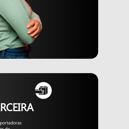
RCEIRA
nsportadoras
es de