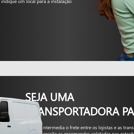
indique um local para a instalação
SEJA UMA
TRANSPORTADORA PA
A Kapta intermedia o frete entre os lojistas e as tra
que entregarão as encomendas coletadas nas estaçõ