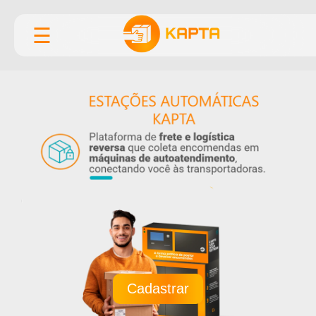
☰
Cadastrar