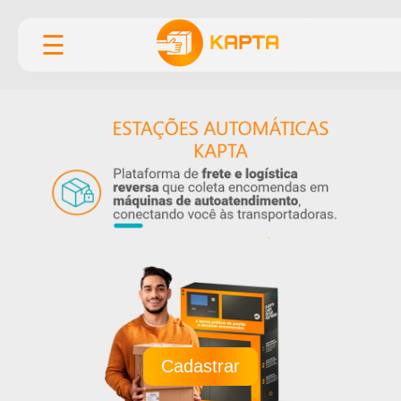
☰
Cadastrar