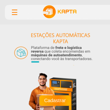
☰
Cadastrar