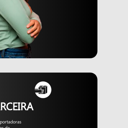
RCEIRA
nsportadoras
es de