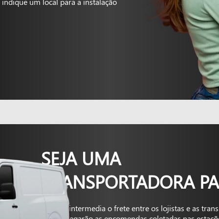
indique um local para a instalação
SEJA UMA
TRANSPORTADORA PA
A Kapta intermedia o frete entre os lojistas e as tra
que entregarão as encomendas coletadas nas estaçõ