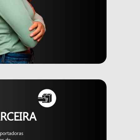
RCEIRA
nsportadoras
es de