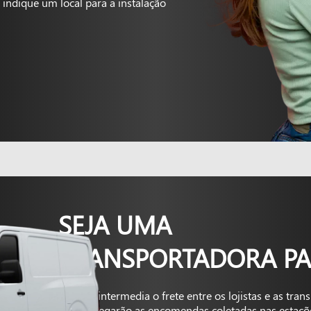
indique um local para a instalação
SEJA UMA
TRANSPORTADORA PA
A Kapta intermedia o frete entre os lojistas e as tra
que entregarão as encomendas coletadas nas estaçõ