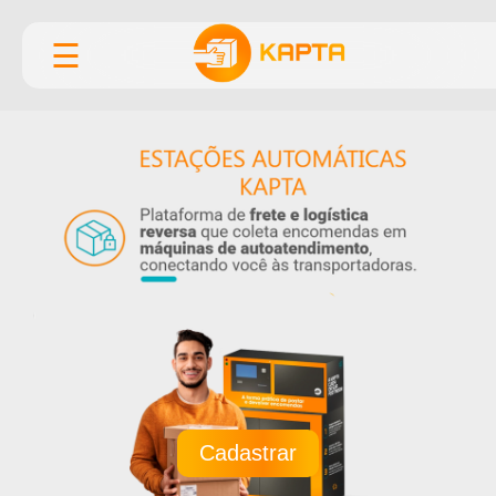
☰
Cadastrar