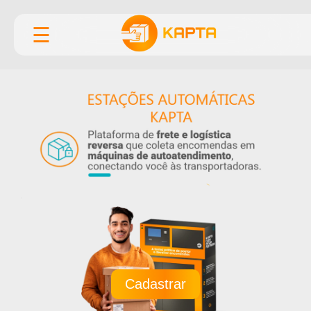
☰
Cadastrar