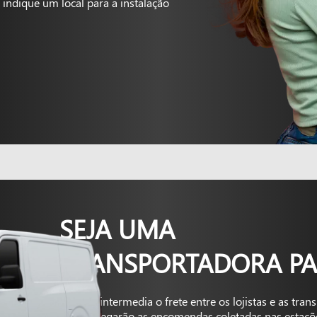
indique um local para a instalação
SEJA UMA
TRANSPORTADORA PA
A Kapta intermedia o frete entre os lojistas e as tra
que entregarão as encomendas coletadas nas estaçõ