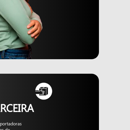
RCEIRA
nsportadoras
es de